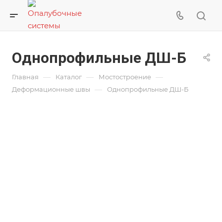
Однопрофильные ДШ-Б
—
—
—
Главная
Каталог
Мостостроение
—
Деформационные швы
Однопрофильные ДШ-Б