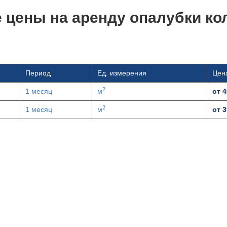
 цены на аренду опалубки ко
Период
Ед. измерения
Цена
2
1 месяц
м
от 4
2
1 месяц
м
от 3