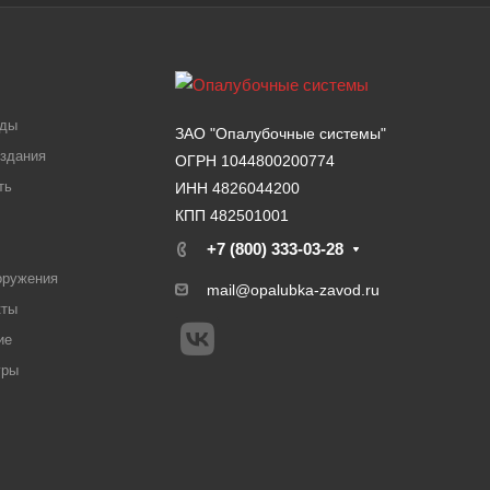
ады
ЗАО "Опалубочные системы"
здания
ОГРН 1044800200774
ть
ИНН 4826044200
КПП 482501001
+7 (800) 333-03-28
оружения
mail@opalubka-zavod.ru
кты
ие
уры