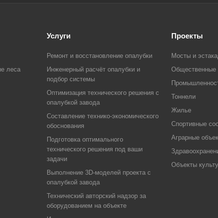
Услуги
Проекты
Ремонт и восстановление опалубки
Мосты и эстак
е леса
Инженерный расчёт опалубки и
Общественные 
подбор системы
Промышленнос
Оптимизация технического решения с
Тоннели
опалубкой завода
Жилье
Составление технико-экономического
Спортивные со
обоснования
Аграрные объе
Подготовка оптимального
технического решения под ваши
Здравоохранен
задачи
Объекты культ
Выполнение 3D-моделей проекта с
опалубкой завода
Технический авторский надзор за
оборудованием на объекте