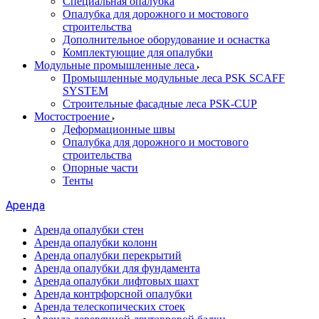
Специальная опалубка
Опалубка для дорожного и мостового
строительства
Дополнительное оборудование и оснастка
Комплектующие для опалубки
Модульные промышленные леса
Промышленные модульные леса PSK SCAFF
SYSTEM
Строительные фасадные леса PSK-CUP
Мостостроение
Деформационные швы
Опалубка для дорожного и мостового
строительства
Опорные части
Тенты
Аренда
Аренда опалубки стен
Аренда опалубки колонн
Аренда опалубки перекрытий
Аренда опалубки для фундамента
Аренда опалубки лифтовых шахт
Аренда контрфорсной опалубки
Аренда телескопических стоек