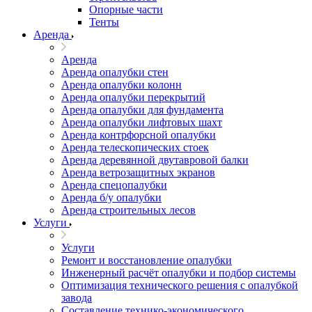
Опорные части
Тенты
Аренда
Аренда
Аренда опалубки стен
Аренда опалубки колонн
Аренда опалубки перекрытий
Аренда опалубки для фундамента
Аренда опалубки лифтовых шахт
Аренда контрфорсной опалубки
Аренда телескопических стоек
Аренда деревянной двутавровой балки
Аренда ветрозащитных экранов
Аренда спецопалубки
Аренда б/у опалубки
Аренда строительных лесов
Услуги
Услуги
Ремонт и восстановление опалубки
Инженерный расчёт опалубки и подбор системы
Оптимизация технического решения с опалубкой
завода
Составление технико-экономического