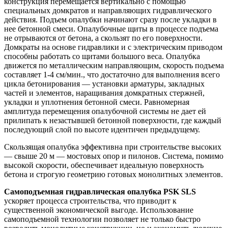
конструкция перемещается вертикально с помощью
специальных домкратов и направляющих гидравлического
действия. Подъем опалубки начинают сразу после укладки в
нее бетонной смеси. Опалубочные щиты в процессе подъема
не отрываются от бетона, а скользят по его поверхности.
Домкраты на основе гидравлики и с электрическим приводом
способны работать со щитами большого веса. Опалубка
движется по металлическим направляющим, скорость подъема
составляет 1-4 см/мин., что достаточно для выполнения всего
цикла бетонирования — установки арматуры, закладных
частей и элементов, наращивания домкратных стержней,
укладки и уплотнения бетонной смеси. Равномерная
амплитуда перемещения опалубочной системы не дает ей
прилипать к незастывшей бетонной поверхности, где каждый
последующий слой по высоте идентичен предыдущему.
Скользящая опалубка эффективна при строительстве высоких
— свыше 20 м — мостовых опор и пилонов. Система, помимо
высокой скорости, обеспечивает идеальную поверхность
бетона и строгую геометрию готовых монолитных элементов.
Самоподъемная гидравлическая опалубка PSK SLS
ускоряет процесса строительства, что приводит к
существенной экономической выгоде. Использование
самоподъемной технологии позволяет не только быстро