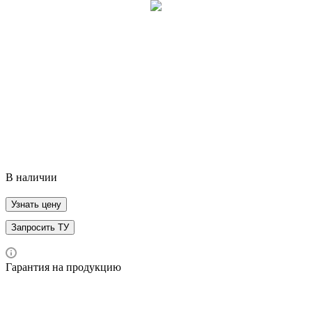
Опоры мостового сооружения – основные несущие
монолитные элементы конструкции, которые поддерживают
пролетные строения и выступают как связующее звено при
передаче нагрузок на основание (фундамент) сооружения
Подробности
В наличии
Узнать цену
Запросить ТУ
Гарантия на продукцию