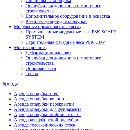
Специальная опалубка
Опалубка для дорожного и мостового
строительства
Дополнительное оборудование и оснастка
Комплектующие для опалубки
Модульные промышленные леса
Промышленные модульные леса PSK SCAFF
SYSTEM
Строительные фасадные леса PSK-CUP
Мостостроение
Деформационные швы
Опалубка для дорожного и мостового
строительства
Опорные части
Тенты
Аренда
Аренда опалубки стен
Аренда опалубки колонн
Аренда опалубки перекрытий
Аренда опалубки для фундамента
Аренда опалубки лифтовых шахт
Аренда контрфорсной опалубки
Аренда телескопических стоек