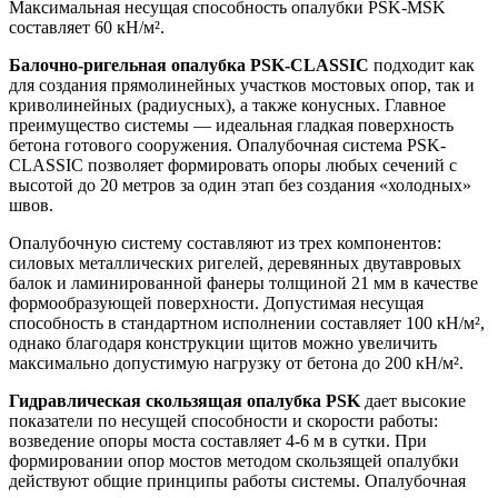
Максимальная несущая способность опалубки PSK-MSK
составляет 60 кН/м².
Балочно-ригельная опалубка PSK-CLASSIC
подходит как
для создания прямолинейных участков мостовых опор, так и
криволинейных (радиусных), а также конусных. Главное
преимущество системы — идеальная гладкая поверхность
бетона готового сооружения. Опалубочная система PSK-
CLASSIC позволяет формировать опоры любых сечений с
высотой до 20 метров за один этап без создания «холодных»
швов.
Опалубочную систему составляют из трех компонентов:
силовых металлических ригелей, деревянных двутавровых
балок и ламинированной фанеры толщиной 21 мм в качестве
формообразующей поверхности. Допустимая несущая
способность в стандартном исполнении составляет 100 кН/м²,
однако благодаря конструкции щитов можно увеличить
максимально допустимую нагрузку от бетона до 200 кН/м².
Гидравлическая скользящая опалубка PSK
дает высокие
показатели по несущей способности и скорости работы:
возведение опоры моста составляет 4-6 м в сутки. При
формировании опор мостов методом скользящей опалубки
действуют общие принципы работы системы. Опалубочная