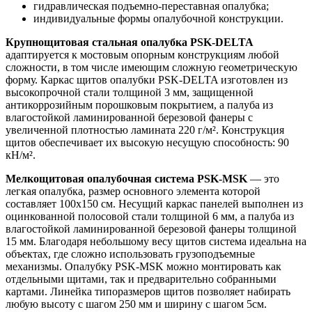
гидравлическая подъемно-переставная опалубка;
индивидуальные формы опалубочной конструкции.
Крупнощитовая стальная опалубка PSK-DELTA
адаптируется к мостовым опорным конструкциям любой
сложности, в том числе имеющим сложную геометрическую
форму. Каркас щитов опалубки PSK-DELTA изготовлен из
высокопрочной стали толщиной 3 мм, защищенной
антикоррозийным порошковым покрытием, а палуба из
влагостойкой ламинированной березовой фанеры с
увеличенной плотностью ламината 220 г/м². Конструкция
щитов обеспечивает их высокую несущую способность: 90
кН/м².
Мелкощитовая опалубочная система PSK-MSK
— это
легкая опалубка, размер основного элемента которой
составляет 100х150 см. Несущий каркас панелей выполнен из
оцинкованной полосовой стали толщиной 6 мм, а палуба из
влагостойкой ламинированной березовой фанеры толщиной
15 мм. Благодаря небольшому весу щитов система идеальна на
объектах, где сложно использовать грузоподъемные
механизмы. Опалубку PSK-MSK можно монтировать как
отдельными щитами, так и предварительно собранными
картами. Линейка типоразмеров щитов позволяет набирать
любую высоту с шагом 250 мм и ширину с шагом 5см.