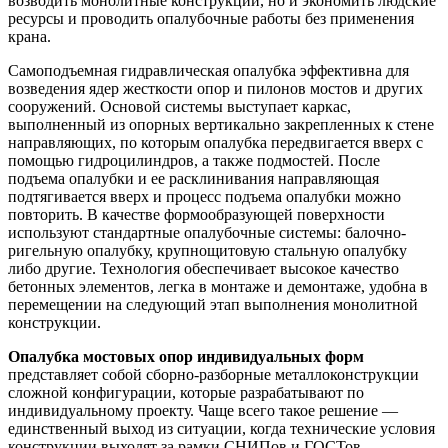
возводить монолитные конструкции, но и экономить людские
ресурсы и проводить опалубочные работы без применения
крана.
Самоподъемная гидравлическая опалубка эффективна для
возведения ядер жесткости опор и пилонов мостов и других
сооружений. Основой системы выступает каркас,
выполненный из опорных вертикально закрепленных к стене
направляющих, по которым опалубка передвигается вверх с
помощью гидроцилиндров, а также подмостей. После
подъема опалубки и ее расклинивания направляющая
подтягивается вверх и процесс подъема опалубки можно
повторить. В качестве формообразующей поверхности
используют стандартные опалубочные системы: балочно-
ригельную опалубку, крупнощитовую стальную опалубку
либо другие. Технология обеспечивает высокое качество
бетонных элементов, легка в монтаже и демонтаже, удобна в
перемещении на следующий этап выполнения монолитной
конструкции.
Опалубка мостовых опор индивидуальных форм
представляет собой сборно-разборные металлоконструкции
сложной конфигурации, которые разрабатывают по
индивидуальному проекту. Чаще всего такое решение —
единственный выход из ситуации, когда технические условия
конструкции выходят за рамки СНИПов и ГОСТов.