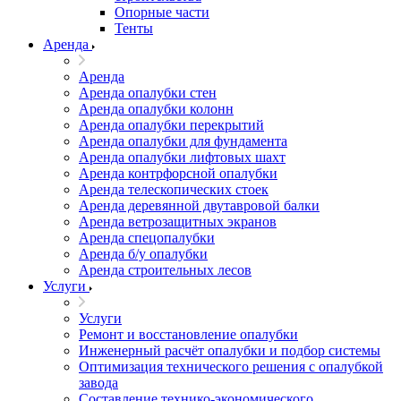
Опорные части
Тенты
Аренда
Аренда
Аренда опалубки стен
Аренда опалубки колонн
Аренда опалубки перекрытий
Аренда опалубки для фундамента
Аренда опалубки лифтовых шахт
Аренда контрфорсной опалубки
Аренда телескопических стоек
Аренда деревянной двутавровой балки
Аренда ветрозащитных экранов
Аренда спецопалубки
Аренда б/у опалубки
Аренда строительных лесов
Услуги
Услуги
Ремонт и восстановление опалубки
Инженерный расчёт опалубки и подбор системы
Оптимизация технического решения с опалубкой
завода
Составление технико-экономического