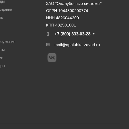
ады
ЗАО "Опалубочные системы"
здания
ОГРН 1044800200774
ть
ИНН 4826044200
КПП 482501001
+7 (800) 333-03-28
оружения
mail@opalubka-zavod.ru
кты
ие
уры