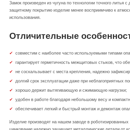
Замок произведен из чугуна по технологии точного литья 
защитному покрытию изделие менее восприимчиво к атмос
использования.
Отличительные особенност
совместим с наиболее часто используемыми типами опа
гарантирует герметичность межщитовых стыков, что об
не соскальзывает с места крепления, надежно зафиксир
долгий срок эксплуатации даже при неблагоприятных по
хорошо держит вытягивающую и сжимающую нагрузки;
удобен в работе благодаря небольшому весу и компакт
обеспечивает легкий и быстрый монтаж и демонтаж опа
Изделие производят на нашем заводе в роботизированных
цинкование надежно защищает металлические детали от к