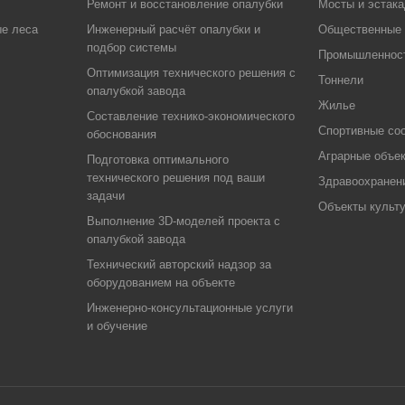
Ремонт и восстановление опалубки
Мосты и эстак
е леса
Инженерный расчёт опалубки и
Общественные 
подбор системы
Промышленнос
Оптимизация технического решения с
Тоннели
опалубкой завода
Жилье
Составление технико-экономического
Спортивные со
обоснования
Аграрные объе
Подготовка оптимального
технического решения под ваши
Здравоохранен
задачи
Объекты культ
Выполнение 3D-моделей проекта с
опалубкой завода
Технический авторский надзор за
оборудованием на объекте
Инженерно-консультационные услуги
и обучение