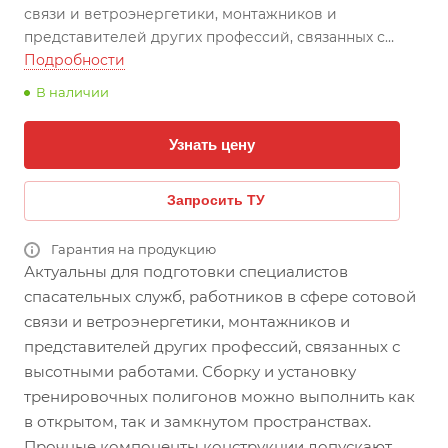
связи и ветроэнергетики, монтажников и
представителей других профессий, связанных с
высотными работами. Сборку и установку
Подробности
тренировочных полигонов можно выполнить как в
В наличии
открытом, так и замкнутом пространствах.
Узнать цену
Запросить ТУ
Гарантия на продукцию
Актуальны для подготовки специалистов
спасательных служб, работников в сфере сотовой
связи и ветроэнергетики, монтажников и
представителей других профессий, связанных с
высотными работами. Сборку и установку
тренировочных полигонов можно выполнить как
в открытом, так и замкнутом пространствах.
Прочные компоненты конструкции допускают